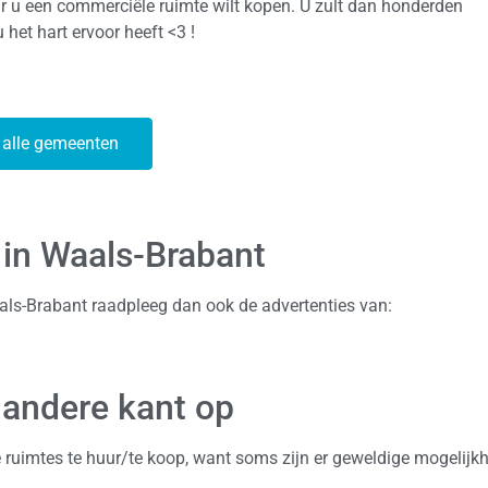
 u een commerciële ruimte wilt kopen. U zult dan honderden
 het hart ervoor heeft <3 !
 alle gemeenten
 in Waals-Brabant
als-Brabant raadpleeg dan ook de advertenties van:
 andere kant op
e ruimtes te huur/te koop, want soms zijn er geweldige mogelijk