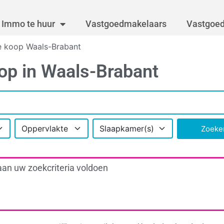
Immo te huur
Vastgoedmakelaars
Vastgoed
e koop Waals-Brabant
op in Waals-Brabant
Oppervlakte
Slaapkamer(s)
Zoeke
aan uw zoekcriteria voldoen