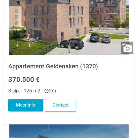
Appartement Geldenaken (1370)
370.500 €
3 slp.
|
126 m2
|
2m
Meer info
Contact