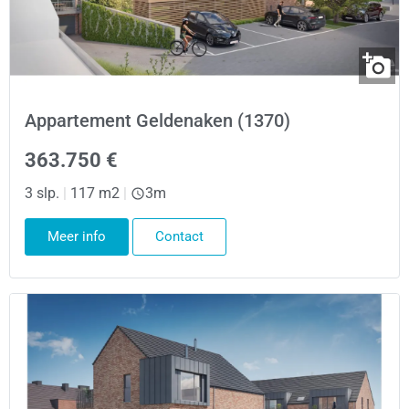
Appartement Geldenaken (1370)
363.750 €
3 slp.
|
117 m2
|
3m
Meer info
Contact