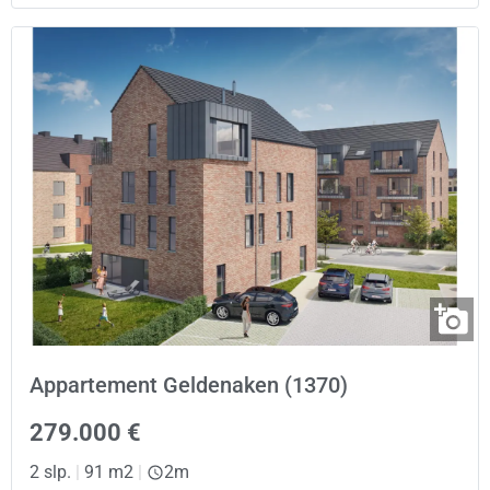
Appartement Geldenaken (1370)
279.000 €
2 slp.
|
91 m2
|
2m