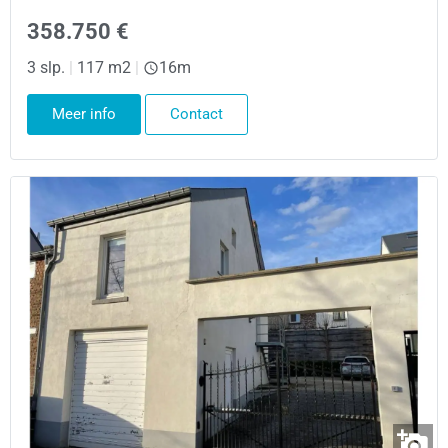
358.750 €
3 slp.
|
117 m2
|
16m
Meer info
Contact