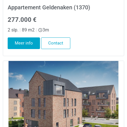
Appartement Geldenaken (1370)
277.000 €
2 slp.
|
89 m2
|
3m
Meer info
Contact