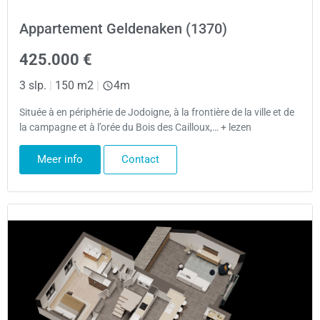
Appartement Geldenaken (1370)
425.000 €
3 slp.
|
150 m2
|
4m
Située à en périphérie de Jodoigne, à la frontière de la ville et de
la campagne et à l’orée du Bois des Cailloux,… + lezen
Meer info
Contact