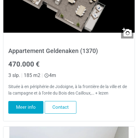
Appartement Geldenaken (1370)
470.000 €
3 slp.
|
185 m2
|
4m
Située à en périphérie de Jodoigne, à la frontière de la ville et de
la campagne et à l’orée du Bois des Cailloux,… + lezen
Meer info
Contact