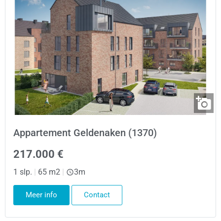
Appartement Geldenaken (1370)
217.000 €
1 slp.
|
65 m2
|
3m
Meer info
Contact