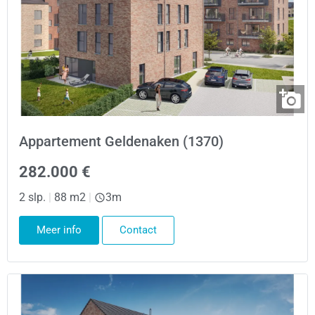
Appartement Geldenaken (1370)
282.000 €
2 slp.
|
88 m2
|
3m
Meer info
Contact