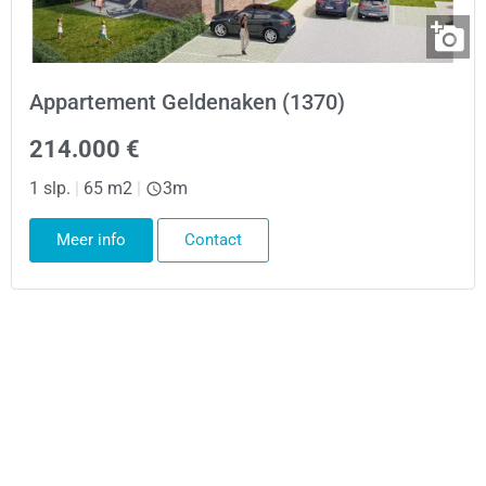
Appartement Geldenaken (1370)
214.000 €
1 slp.
|
65 m2
|
3m
Meer info
Contact