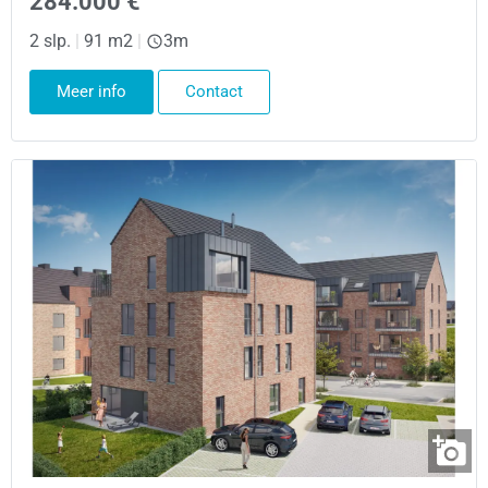
284.000 €
2 slp.
|
91 m2
|
3m
Meer info
Contact