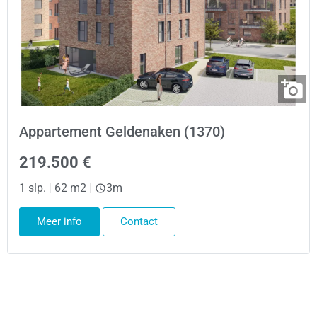
Appartement Geldenaken (1370)
219.500 €
1 slp.
|
62 m2
|
3m
Meer info
Contact