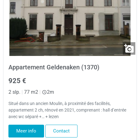
Appartement Geldenaken (1370)
925 €
2 slp.
|
77 m2
|
2m
Situé dans un ancien Moulin, à proximité des facilités,
appartement 2 ch, rénové en 2021, comprenant : hall d’entrée
avec wc séparé +… + lezen
Meer info
Contact