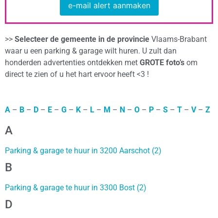
e-mail alert aanmaken
>>
Selecteer de gemeente in de provincie
Vlaams-Brabant
waar u een parking & garage wilt huren. U zult dan
honderden advertenties ontdekken met
GROTE foto’s
om
direct te zien of u het hart ervoor heeft <3 !
A
–
B
–
D
–
E
–
G
–
K
–
L
–
M
–
N
–
O
–
P
–
S
–
T
–
V
–
Z
A
Parking & garage te huur in 3200 Aarschot (2)
B
Parking & garage te huur in 3300 Bost (2)
D