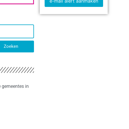
e-mail alert aanmaken
Zoeken
re gemeentes in