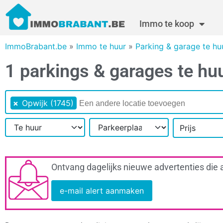
Immo te koop
ImmoBrabant.be
»
Immo te huur
»
Parking & garage te h
1 parkings & garages te hu
×
Opwijk (1745)
Prijs
Ontvang dagelijks nieuwe advertenties die 
e-mail alert aanmaken