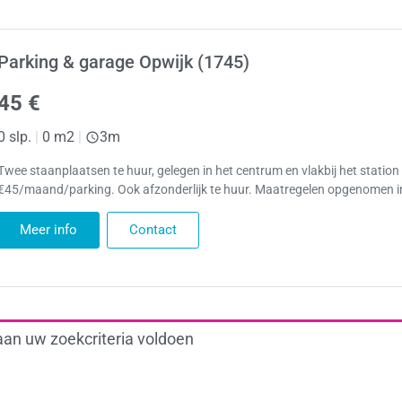
Parking & garage Opwijk (1745)
45 €
0 slp.
|
0 m2
|
3m
Twee staanplaatsen te huur, gelegen in het centrum en vlakbij het station
€45/maand/parking. Ook afzonderlijk te huur. Maatregelen opgenomen in
Meer info
Contact
aan uw zoekcriteria voldoen