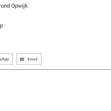
rond Opwijk
op
sApp
Email