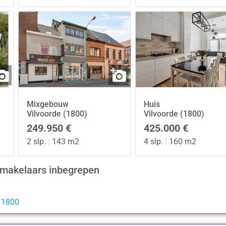
Mixgebouw
Huis
Vilvoorde (1800)
Vilvoorde (1800)
249.950 €
425.000 €
2 slp.
|
143 m2
4 slp.
|
160 m2
edmakelaars inbegrepen
e 1800