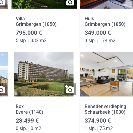
Villa
Huis
Grimbergen (1850)
Grimbergen (1850)
795.000 €
349.000 €
5 slp.
|
332 m2
3 slp.
|
174 m2
Box
Benedenverdieping
Evere (1140)
Schaarbeek (1030)
23.499 €
374.900 €
0 slp.
|
0 m2
1 slp.
|
75 m2