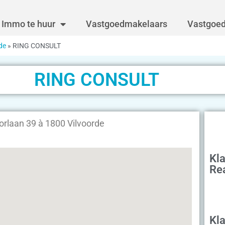
Immo te huur
Vastgoedmakelaars
Vastgoed
de
»
RING CONSULT
RING CONSULT
laan 39 à 1800 Vilvoorde
Kla
Re
Kla