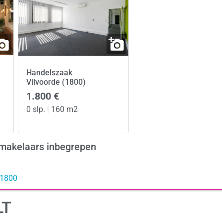
Handelszaak
Vilvoorde (1800)
1.800 €
0 slp.
|
160 m2
edmakelaars inbegrepen
 1800
LT