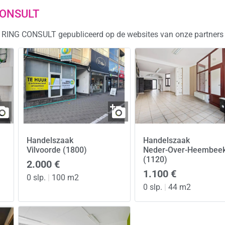
 CONSULT
ap RING CONSULT gepubliceerd op de websites van onze partners
Handelszaak
Handelszaak
Vilvoorde (1800)
Neder-Over-Heembee
(1120)
2.000 €
1.100 €
0 slp.
|
100 m2
0 slp.
|
44 m2