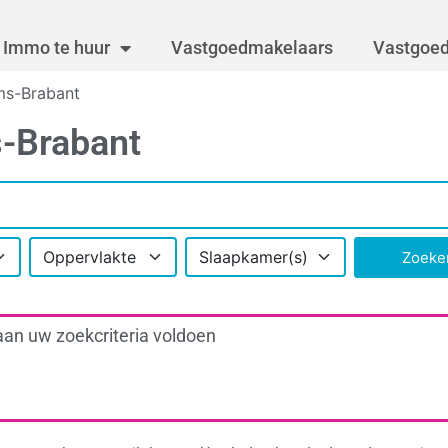
Immo te huur
Vastgoedmakelaars
Vastgoed
ms-Brabant
s-Brabant
Oppervlakte
Slaapkamer(s)
Zoeke
aan uw zoekcriteria voldoen