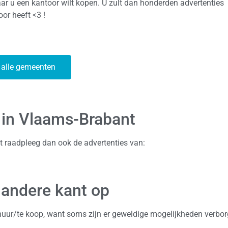
 u een kantoor wilt kopen. U zult dan honderden advertenties
oor heeft <3 !
 alle gemeenten
 in Vlaams-Brabant
t raadpleeg dan ook de advertenties van:
 andere kant op
e huur/te koop, want soms zijn er geweldige mogelijkheden verbo