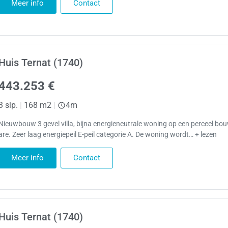
Meer info
Contact
Huis Ternat (1740)
443.253 €
3 slp.
|
168 m2
|
4m
Nieuwbouw 3 gevel villa, bijna energieneutrale woning op een perceel bo
are. Zeer laag energiepeil E-peil categorie A. De woning wordt… + lezen
Meer info
Contact
Huis Ternat (1740)