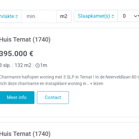
Slaapkamer(s) ≥
vlakte ≥
m2
Huis Ternat (1740)
395.000 €
3 slp.
|
132 m2
|
1m
Charmante halfopen woning met 3 SLP in Ternat ! In de Neerveldlaan 80 t
zich deze charmante en instapklare woning in… + lezen
Meer info
Contact
Huis Ternat (1740)