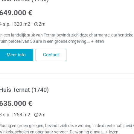
649.000 €
4 slp.
|
320 m2
|
2m
In een landelijk stuk van Ternat bevindt zich deze charmante, authentiek
ruim perceel van 30 are in een groene omgeving…. + lezen
Meer info
Contact
Huis Ternat (1740)
635.000 €
3 slp.
|
258 m2
|
2m
Rustig en groen gelegen, bevindt zich deze woning in de directe nabijheid
winkels, scholen en openbaar vervoer. De woning omvat… + lezen