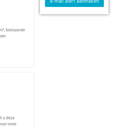
e-mail alert aanmaken
 m², bestaande
 een
t u deze
rvan twee