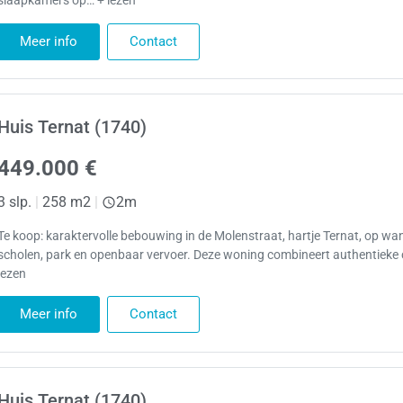
slaapkamers op… + lezen
Meer info
Contact
Huis Ternat (1740)
449.000 €
3 slp.
|
258 m2
|
2m
Te koop: karaktervolle bebouwing in de Molenstraat, hartje Ternat, op w
scholen, park en openbaar vervoer. Deze woning combineert authentieke
lezen
Meer info
Contact
Huis Ternat (1740)