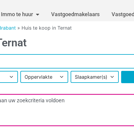
Immo te huur
Vastgoedmakelaars
Vastgoed
Brabant
»
Huis te koop in Ternat
Ternat
Oppervlakte
Slaapkamer(s)
aan uw zoekcriteria voldoen