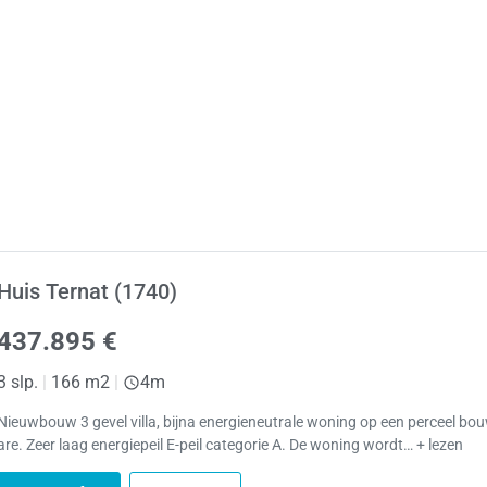
Huis Ternat (1740)
437.895 €
3 slp.
|
166 m2
|
4m
Nieuwbouw 3 gevel villa, bijna energieneutrale woning op een perceel bo
are. Zeer laag energiepeil E-peil categorie A. De woning wordt… + lezen