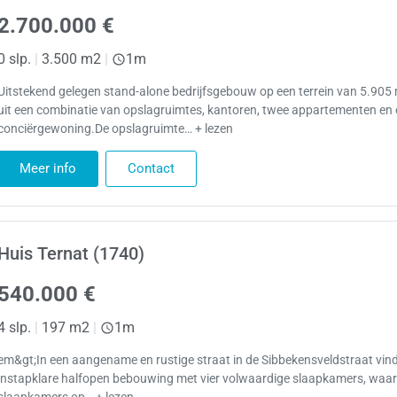
2.700.000 €
0 slp.
|
3.500 m2
|
1m
Uitstekend gelegen stand-alone bedrijfsgebouw op een terrein van 5.905
uit een combinatie van opslagruimtes, kantoren, twee appartementen en
conciërgewoning.De opslagruimte… + lezen
Meer info
Contact
Huis Ternat (1740)
540.000 €
4 slp.
|
197 m2
|
1m
em&gt;In een aangename en rustige straat in de Sibbekensveldstraat vind
instapklare halfopen bebouwing met vier volwaardige slaapkamers, waa