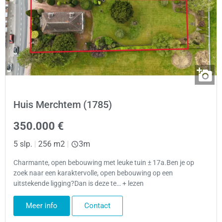
Huis Merchtem (1785)
350.000 €
5 slp.
|
256 m2
|
3m
Charmante, open bebouwing met leuke tuin ± 17a.Ben je op
zoek naar een karaktervolle, open bebouwing op een
uitstekende ligging?Dan is deze te… + lezen
Meer info
Contact