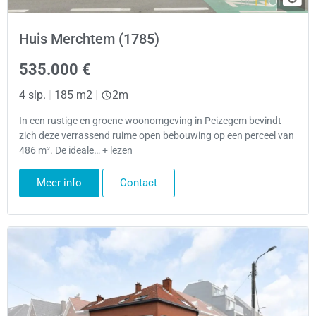
Huis Merchtem (1785)
535.000 €
4 slp.
|
185 m2
|
2m
In een rustige en groene woonomgeving in Peizegem bevindt
zich deze verrassend ruime open bebouwing op een perceel van
486 m². De ideale… + lezen
Meer info
Contact