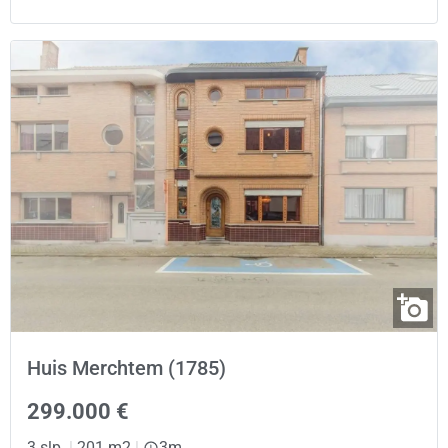
Huis Merchtem (1785)
299.000 €
3 slp.
|
201 m2
|
3m