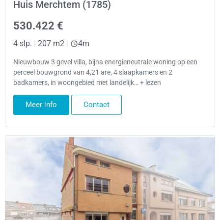
Huis Merchtem (1785)
530.422 €
4 slp.
|
207 m2
|
4m
Nieuwbouw 3 gevel villa, bijna energieneutrale woning op een
perceel bouwgrond van 4,21 are, 4 slaapkamers en 2
badkamers, in woongebied met landelijk… + lezen
Meer info
Contact