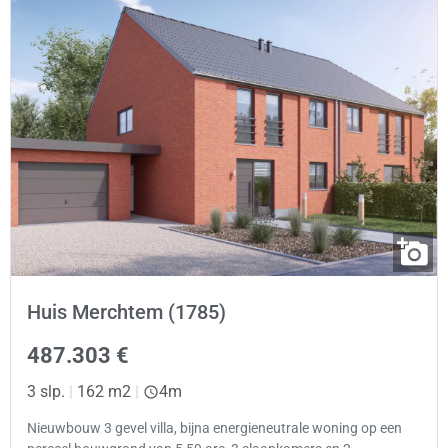
Huis Merchtem (1785)
487.303 €
3 slp.
|
162 m2
|
4m
Nieuwbouw 3 gevel villa, bijna energieneutrale woning op een