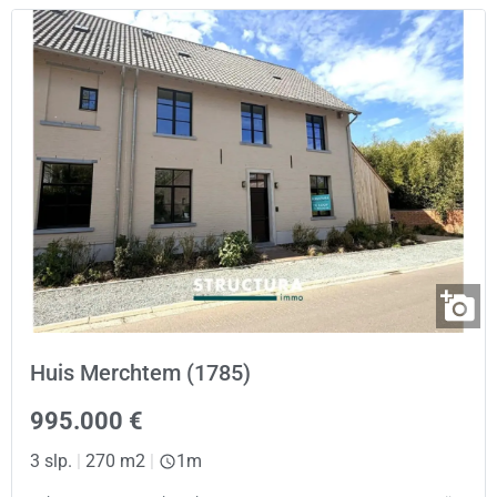
Huis Merchtem (1785)
995.000 €
3 slp.
|
270 m2
|
1m