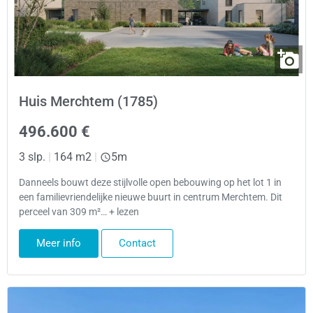
Huis Merchtem (1785)
496.600 €
3 slp.
|
164 m2
|
5m
Danneels bouwt deze stijlvolle open bebouwing op het lot 1 in
een familievriendelijke nieuwe buurt in centrum Merchtem. Dit
perceel van 309 m²… + lezen
Meer info
Contact