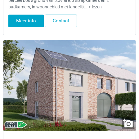
perceel bouwgrond van 5,59 are, 3 slaapkamers en 2
badkamers, in woongebied met landelijk… + lezen
Meer info
Contact