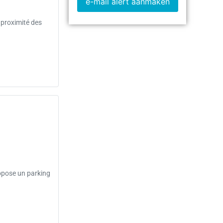
e-mail alert aanmaken
proximité des
ropose un parking