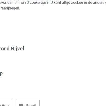
 gevonden binnen 3 zoekertjes? U kunt altijd zoeken in de andere
n raadplegen.
rond Nijvel
op
sApp
Email