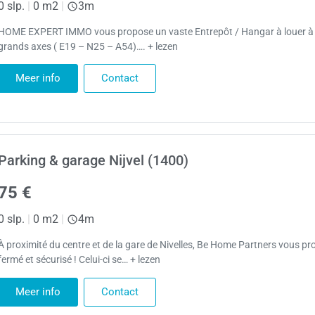
0 slp.
|
0 m2
|
3m
HOME EXPERT IMMO vous propose un vaste Entrepôt / Hangar à louer à 
grands axes ( E19 – N25 – A54)…. + lezen
Meer info
Contact
Parking & garage Nijvel (1400)
75 €
0 slp.
|
0 m2
|
4m
À proximité du centre et de la gare de Nivelles, Be Home Partners vous p
fermé et sécurisé ! Celui-ci se… + lezen
Meer info
Contact