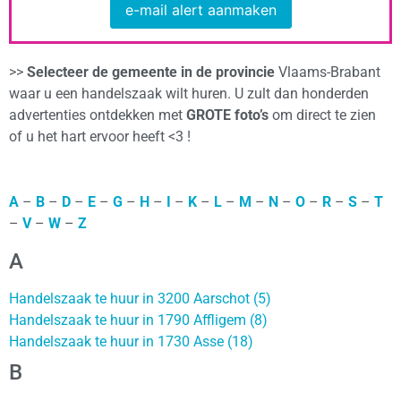
e-mail alert aanmaken
>>
Selecteer de gemeente in de provincie
Vlaams-Brabant
waar u een handelszaak wilt huren. U zult dan honderden
advertenties ontdekken met
GROTE foto’s
om direct te zien
of u het hart ervoor heeft <3 !
A
–
B
–
D
–
E
–
G
–
H
–
I
–
K
–
L
–
M
–
N
–
O
–
R
–
S
–
T
–
V
–
W
–
Z
A
Handelszaak te huur in 3200 Aarschot (5)
Handelszaak te huur in 1790 Affligem (8)
Handelszaak te huur in 1730 Asse (18)
B