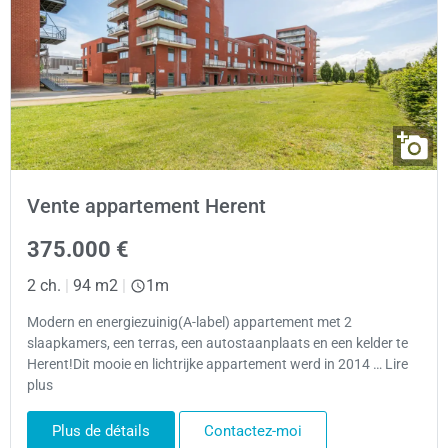
Vente appartement Herent
375.000 €
2 ch.
|
94 m2
|
1m
Modern en energiezuinig(A-label) appartement met 2
slaapkamers, een terras, een autostaanplaats en een kelder te
Herent!Dit mooie en lichtrijke appartement werd in 2014 … Lire
plus
Plus de détails
Contactez-moi