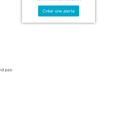
Créer une alerte
end pas: