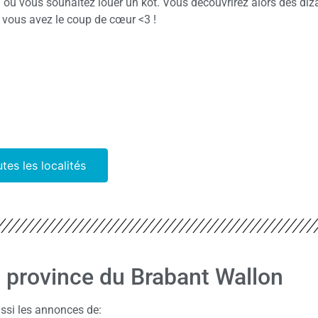
où vous souhaitez louer un kot. Vous découvrirez alors des diz
vous avez le coup de cœur <3 !
utes les localités
la province du Brabant Wallon
ssi les annonces de: