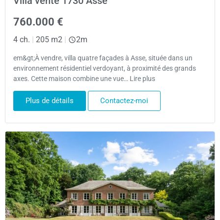
Villa vente 1730 Asse
760.000 €
4 ch.
|
205 m2
|
2m
em&gt;À vendre, villa quatre façades à Asse, située dans un
environnement résidentiel verdoyant, à proximité des grands
axes. Cette maison combine une vue… Lire plus
Plus de détails
Contactez-moi