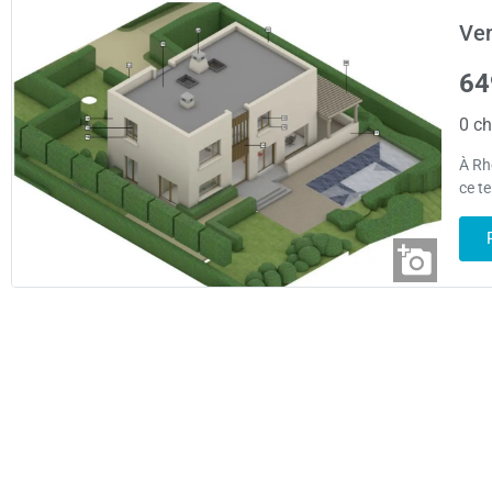
Ven
64
0 ch
À Rh
ce te