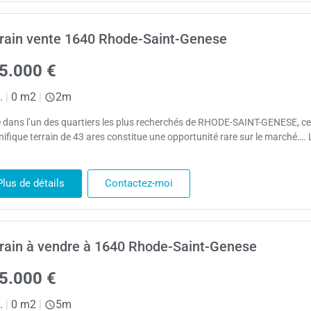
rain vente 1640 Rhode-Saint-Genese
5.000 €
.
|
0 m2
|
2m
é dans l’un des quartiers les plus recherchés de RHODE-SAINT-GENESE, ce
ifique terrain de 43 ares constitue une opportunité rare sur le marché…. 
Plus de détails
Contactez-moi
rain à vendre à 1640 Rhode-Saint-Genese
5.000 €
.
|
0 m2
|
5m