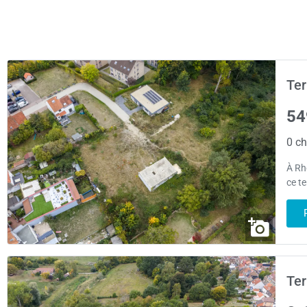
Ter
54
0 ch
À Rh
ce te
Ter