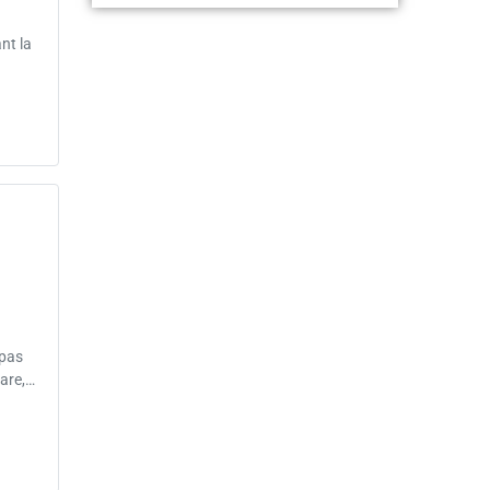
nt la
 pas
rare,…