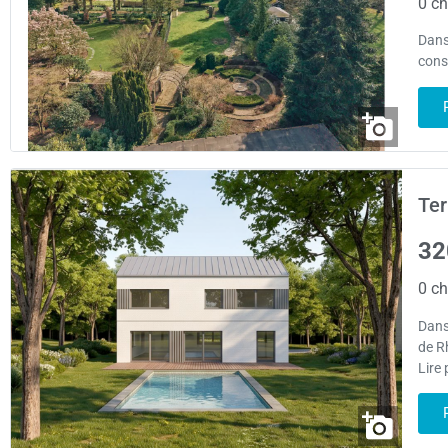
0 ch
Dans
const
Ter
32
0 ch
Dans
de R
Lire 