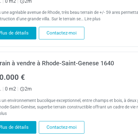
.
|
0 m2
|
2m
 une agréable avenue de Rhode, très beau terrain de +/- 59 ares permetta
ruction d’une grande villa. Sur le terrain se… Lire plus
Plus de détails
Contactez-moi
rain à vendre à Rhode-Saint-Genese 1640
0.000 €
.
|
0 m2
|
2m
 un environnement bucolique exceptionnel, entre champs et bois, à deux
hode-Saint-Genèse, superbe terrain constructible offrant un cadre de vie 
plus
Plus de détails
Contactez-moi