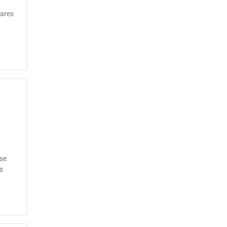
ares
 se
s