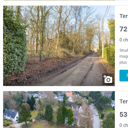
Ter
72
0 ch
Situ
magn
plus
Ter
53
0 ch