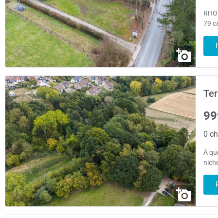
RHOD
79 c
Ter
99
0 ch
À qu
niche