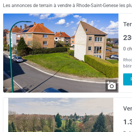
Les annonces de terrain à vendre à Rhode-Saint-Genese les plus
Ter
23
0 ch
Rhod
bâti
Ven
1.