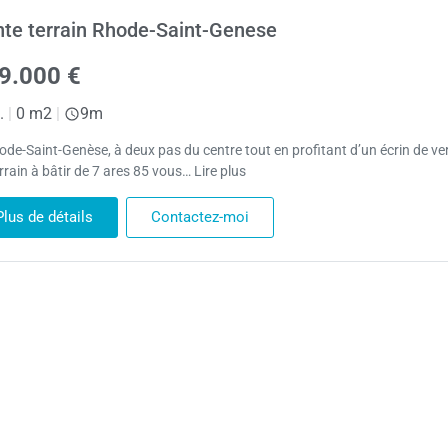
te terrain Rhode-Saint-Genese
9.000 €
.
|
0 m2
|
9m
ode-Saint-Genèse, à deux pas du centre tout en profitant d’un écrin de ve
rrain à bâtir de 7 ares 85 vous… Lire plus
Plus de détails
Contactez-moi