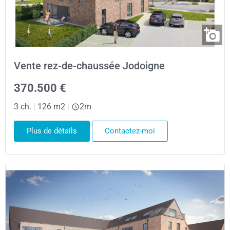
Vente rez-de-chaussée Jodoigne
370.500 €
3 ch.
|
126 m2
|
2m
Plus de détails
Contactez-moi