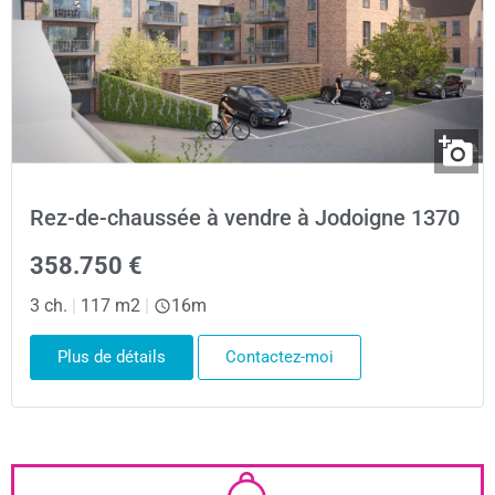
Rez-de-chaussée à vendre à Jodoigne 1370
358.750 €
3 ch.
|
117 m2
|
16m
Plus de détails
Contactez-moi