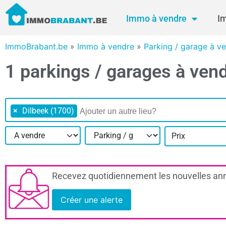
Immo à vendre
I
ImmoBrabant.be
»
Immo à vendre
»
Parking / garage à v
1 parkings / garages à ven
×
Dilbeek (1700)
Prix
Recevez quotidiennement les nouvelles ann
Créer une alerte