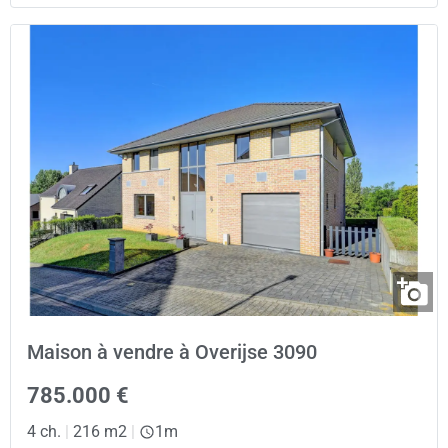
Maison à vendre à Overijse 3090
785.000 €
4 ch.
|
216 m2
|
1m