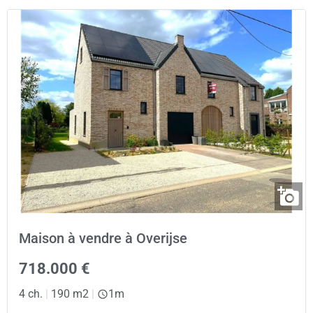
Maison à vendre à Overijse
718.000 €
4 ch.
|
190 m2
|
1m