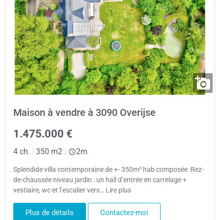
Maison à vendre à 3090 Overijse
1.475.000 €
4 ch.
|
350 m2
|
2m
Splendide villa contemporaine de +- 350m² hab composée :Rez-
de-chaussée niveau jardin : un hall d’entrée en carrelage +
vestiaire, wc et l’escalier vers… Lire plus
Plus de détails
Contactez-moi