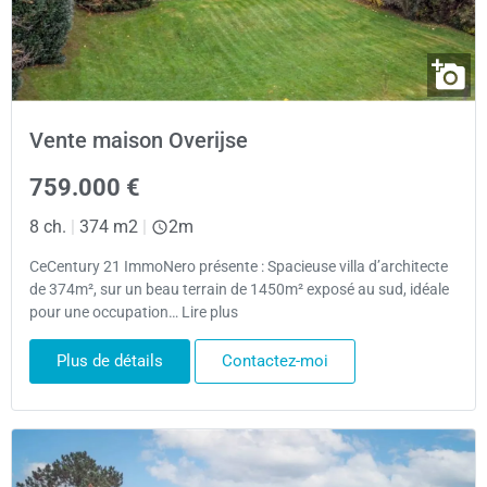
Vente maison Overijse
759.000 €
8 ch.
|
374 m2
|
2m
CeCentury 21 ImmoNero présente : Spacieuse villa d’architecte
de 374m², sur un beau terrain de 1450m² exposé au sud, idéale
pour une occupation… Lire plus
Plus de détails
Contactez-moi