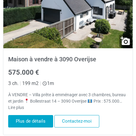
Maison à vendre à 3090 Overijse
575.000 €
3 ch.
|
199 m2
|
1m
À VENDRE – Villa prête à emménager avec 3 chambres, bureau
et jardin
Bollestraat 14 – 3090 Overijse
Prix : 575.000…
Lire plus
Plus de détails
Contactez-moi