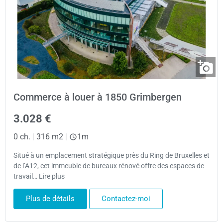
Commerce à louer à 1850 Grimbergen
3.028 €
0 ch.
|
316 m2
|
1m
Situé à un emplacement stratégique près du Ring de Bruxelles et
de l’A12, cet immeuble de bureaux rénové offre des espaces de
travail… Lire plus
Plus de détails
Contactez-moi