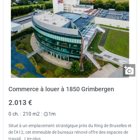
Commerce à louer à 1850 Grimbergen
2.013 €
0 ch.
|
210 m2
|
1m
Situé à un emplacement stratégique près du Ring de Bruxelles et
de l’A12, cet immeuble de bureaux rénové offre des espaces de
travail… Lire plus