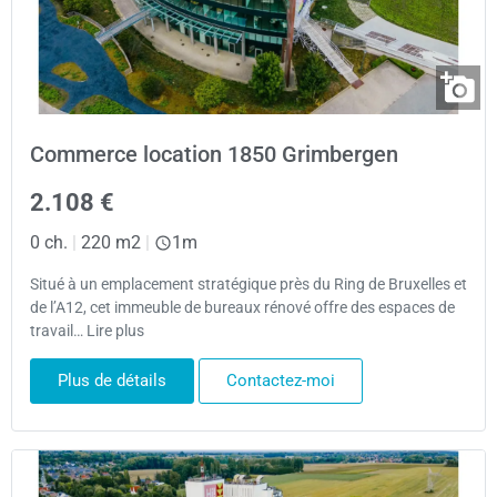
Commerce location 1850 Grimbergen
2.108 €
0 ch.
|
220 m2
|
1m
Situé à un emplacement stratégique près du Ring de Bruxelles et
de l’A12, cet immeuble de bureaux rénové offre des espaces de
travail… Lire plus
Plus de détails
Contactez-moi