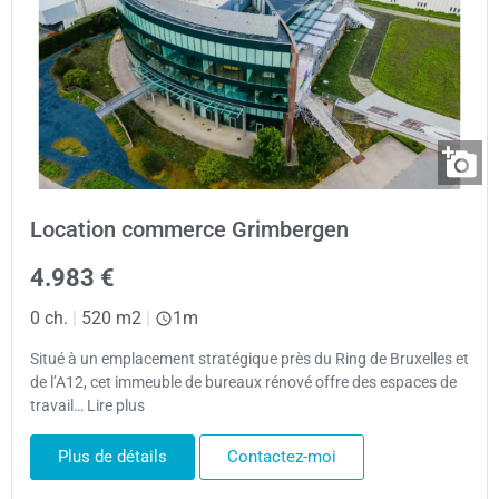
Location commerce Grimbergen
4.983 €
0 ch.
|
520 m2
|
1m
Situé à un emplacement stratégique près du Ring de Bruxelles et
de l’A12, cet immeuble de bureaux rénové offre des espaces de
travail… Lire plus
Plus de détails
Contactez-moi