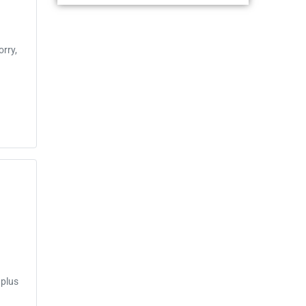
orry,
 plus