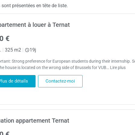
sont présentées en tête de liste.
artement à louer à Ternat
0 €
.
|
325 m2
|
19j
rtant: Strong preference for European students during their internship. S
the house is located on the wrong side of Brussels for VUB… Lire plus
Plus de détails
Contactez-moi
ation appartement Ternat
0 €