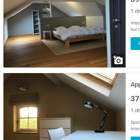
1 ch
Impo
but 
App
37
1 ch
Spac
Inte