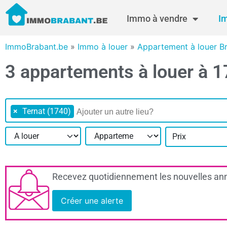
Immo à vendre
I
ImmoBrabant.be
»
Immo à louer
»
Appartement à louer B
3 appartements à louer à 1
×
Ternat (1740)
Prix
Recevez quotidiennement les nouvelles ann
Créer une alerte