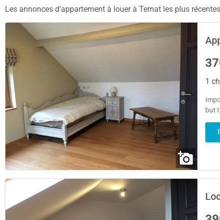
Les annonces d'appartement à louer à Ternat les plus récentes 
App
37
1 ch
Impo
but 
Loc
39