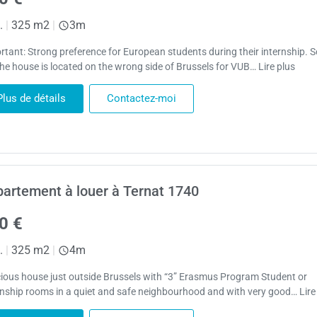
.
|
325 m2
|
3m
rtant: Strong preference for European students during their internship. S
the house is located on the wrong side of Brussels for VUB… Lire plus
Plus de détails
Contactez-moi
artement à louer à Ternat 1740
0 €
.
|
325 m2
|
4m
ious house just outside Brussels with “3” Erasmus Program Student or
rnship rooms in a quiet and safe neighbourhood and with very good… Lire