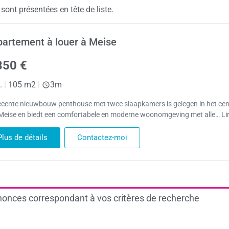
ont présentées en tête de liste.
artement à louer à Meise
350 €
.
|
105 m2
|
3m
recente nieuwbouw penthouse met twee slaapkamers is gelegen in het ce
Meise en biedt een comfortabele en moderne woonomgeving met alle… Lir
Plus de détails
Contactez-moi
onces correspondant à vos critères de recherche