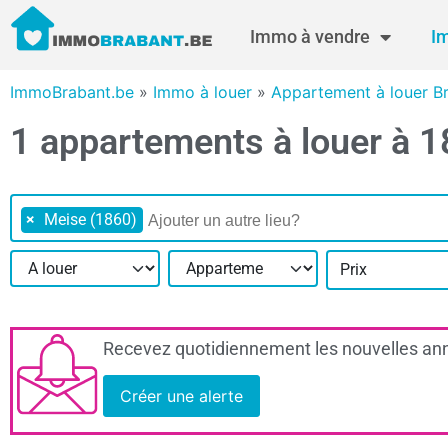
Immo à vendre
I
ImmoBrabant.be
»
Immo à louer
»
Appartement à louer B
1 appartements à louer à 
×
Meise (1860)
Prix
Recevez quotidiennement les nouvelles ann
Créer une alerte