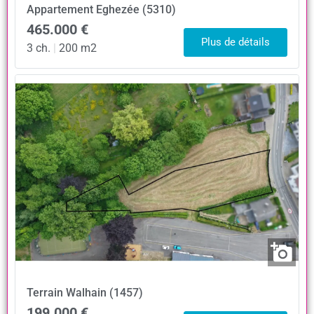
Appartement
Eghezée (5310)
465.000 €
Plus de détails
3 ch.
|
200 m2
Terrain
Walhain (1457)
199.000 €